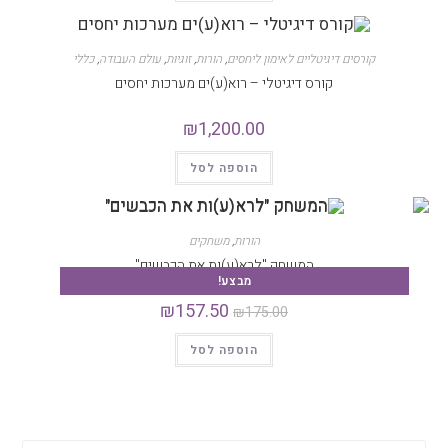
קורסים דיגיטליים לאימון ליחסים
,
הורות
,
זוגיות
,
עולם העבודה
,
כללי
קורס דיגיטלי – רוא(ע)ים מערכות יחסים
₪
1,200.00
הוספה לסל
הורות
,
משחקים
המשחק "לרא(ע)ות את הכבשים"
מבצע!
₪
157.50
₪
175.00
הוספה לסל