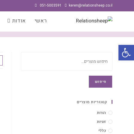
051-5003591
keren@relationsheep.co.il
חנות
ראשי
אודות
פתח סרגל נגישות
חיפוש
קטגוריות מוצרים
הורות
זוגיות
כללי