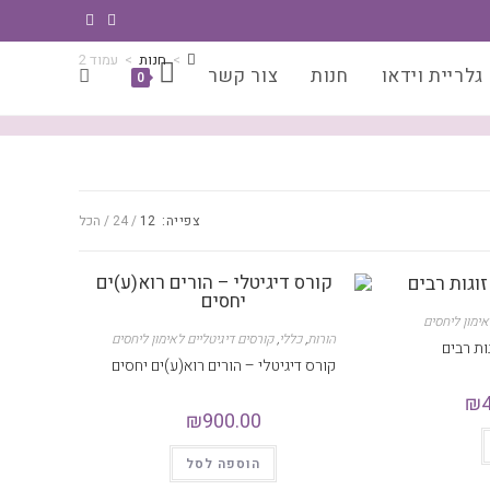
>
חנות
>
עמוד 2
גלריית וידאו
חנות
צור קשר
0
צפייה:
12
24
הכל
אימון ליחסים
הורות
,
כללי
,
קורסים דיגיטליים לאימון ליחסים
ות רבים
קורס דיגיטלי – הורים רוא(ע)ים יחסים
₪
₪
900.00
הוספה לסל