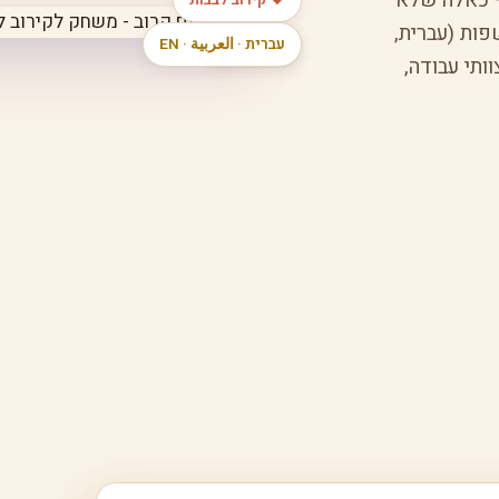
— כאלה שלא
♥ קירוב לבבות
וש שפות (עברית,
100 קלפים
עברית · العربية · EN
ותי עבודה,