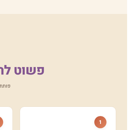
פשוט לה
פותחי
1