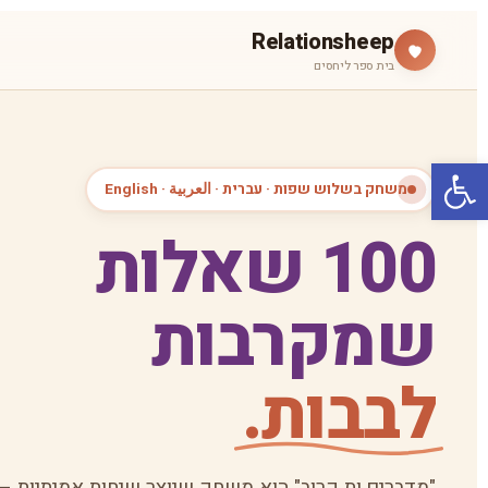
Relationsheep
בית ספר ליחסים
פתח סרגל נגישות
משחק בשלוש שפות · עברית · العربية · English
100 שאלות
שמקרבות
לבבות.