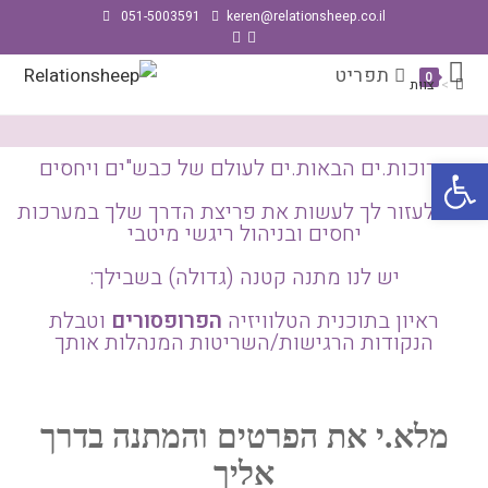
051-5003591
keren@relationsheep.co.il
צוות
תפריט
0
>
צוות
פתח סרגל נגישות
ברוכות.ים הבאות.ים לעולם של כבש"ים ויחסים
כדי לעזור לך לעשות את פריצת הדרך שלך במערכות
יחסים ובניהול ריגשי מיטבי
יש לנו מתנה קטנה (גדולה) בשבילך:
ראיון בתוכנית הטלוויזיה
הפרופסורים
וטבלת
הנקודות הרגישות/השריטות המנהלות אותך