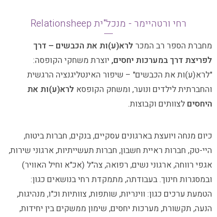
רחי ורטהיימר - מנכל"ית Relationsheep
מחברת הספר רב המכר
לרא(ע)ות את הכבשים – דרך
לפריצת דרך במערכות יחסים,
יוצרת משחקי הקופסה:
"לרא(ע)ות את הכבשים" – שיפור האינטליגנציה הרגשית
והחברתית לילדים ונוער, ומשחק הקופסא
לרא(ע)ות את
היחסים
לצוותים וקבוצות.
כיום מנחה ויועצת בארגונים עסקיים, בנקים, חברות ביטוח,
היי-טק, חברות ראיית חשבון, חברות תעשייתיות, ארגוני שירות,
אגפי רווחה, ארגוני נשים, רפואה, צה"ל (אכ"א וחיל האוויר)
ובמסגרות חינוך. בעבודתה, מתמקדת רחי בנושאים כגון:
הטמעת ערכים כגון: ווינריות, שותפות, צוותיות וכ"ו, מנהיגות,
הנעה, תקשורת, מערכות יחסים, שימון ממשקים בין יחידות,