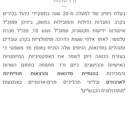
ורד טלמור
בעלת ניסיון של למעלה מ-20 שנה בתפקידי ניהול בכירים
בקרב החברות גדולות והמובילות במשק, ביניהן סמנכ"ל
אינטרנט ידיעות תקשורת, סמנכ"ל נענע 10, מנכ"ל חברת
טלמסר. לאחר אלפי שעות הדרכה וסימולציות בקרב עובדים
ומנהלים בסדנאות, הניסיון שלה הוכיח באופן חד משמעי כי
בעזרת הכוונה ניתן לשפר את האפקטיביות, המיומנויות
האישיות וההישגים. כיום ורד מתמחה בתחום השרות
והמכירות
בהנחיית סדנאות והרצאות חווייתיות
לארגונים
ובליווי תהליכים פנים-ארגוניים באמצעות
"מתודולוגית הכבש"ים".